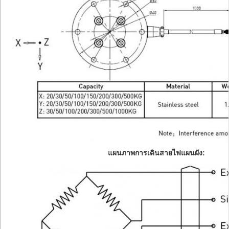
แผนภาพการเดินสายไฟแผนผัง: