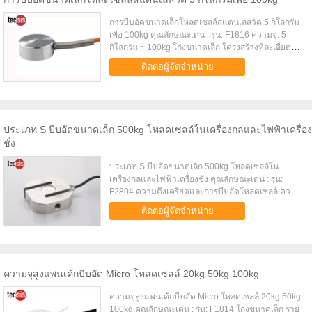
การบีบอัดขนาดเล็กโหลดเซลล์สแตนเลสวัด 5 กิโลกรัม
เพื่อ 100kg คุณลักษณะเด่น : รุ่น: F1816 ความจุ: 5
กิโลกรัม ~ 100kg โก่งขนาดเล็ก โครงสร้างที่ละเอียด
อ่อนรายละเอียดต่ำ โครงสร้างที่เรียบง่ายและง่ายต่อ
ติดต่อผู้จัดจำหน่าย
การติดตั้ง ความ...
ประเภท S บีบอัดขนาดเล็ก 500kg โหลดเซลล์ในเครื่องกลและไฟฟ้าเครื่อง
ชั่ง
ประเภท S บีบอัดขนาดเล็ก 500kg โหลดเซลล์ใน
เครื่องกลและไฟฟ้าเครื่องชั่ง คุณลักษณะเด่น : รุ่น:
F2804 ความตึงเครียดและการบีบอัดโหลดเซลล์ ความ
แม่นยำครอบคลุมสูง, มีความมั่นคงสูง โครงสร้างขนาด
ติดต่อผู้จัดจำหน่าย
เล็กติดตั้งง่าย ทำจากโลหะ...
ความจุสูงแพนเค้กบีบอัด Micro โหลดเซลล์ 20kg 50kg 100kg
ความจุสูงแพนเค้กบีบอัด Micro โหลดเซลล์ 20kg 50kg
100kg คุณลักษณะเด่น : รุ่น: F1814 โก่งขนาดเล็ก ราย