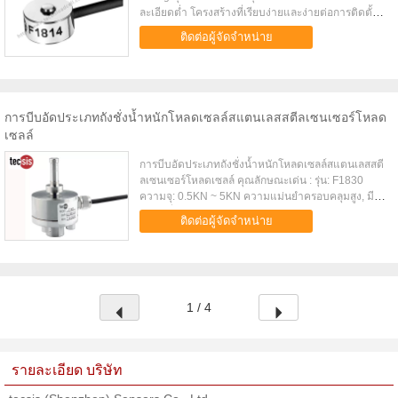
ละเอียดต่ำ โครงสร้างที่เรียบง่ายและง่ายต่อการติดตั้ง
ทำจากสแตนเลสหรืออลูมิเนียม Diametion: 10mm
ติดต่อผู้จัดจำหน่าย
IP64 โหลดเซลล์ก...
การบีบอัดประเภทถังชั่งน้ำหนักโหลดเซลล์สแตนเลสสตีลเซนเซอร์โหลด
เซลล์
การบีบอัดประเภทถังชั่งน้ำหนักโหลดเซลล์สแตนเลสสตี
ลเซนเซอร์โหลดเซลล์ คุณลักษณะเด่น : รุ่น: F1830
ความจุ: 0.5KN ~ 5KN ความแม่นยำครอบคลุมสูง, มี
ความมั่นคงสูง ทำจากสแตนเลส โก่งขนาดเล็ก
ติดต่อผู้จัดจำหน่าย
โครงสร้างที่ละเอียดอ่อน เกินที...
1 / 4
รายละเอียด บริษัท