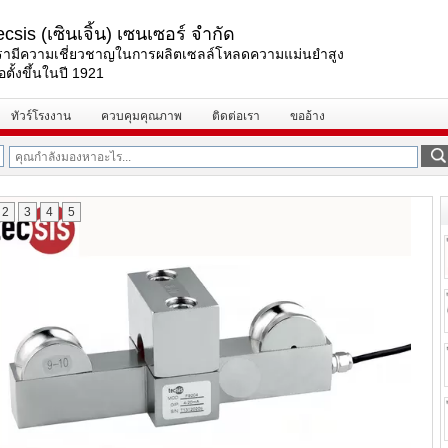
ecsis (เซินเจิ้น) เซนเซอร์ จำกัด
รามีความเชี่ยวชาญในการผลิตเซลล์โหลดความแม่นยำสูง
่อตั้งขึ้นในปี 1921
ทัวร์โรงงาน
ควบคุมคุณภาพ
ติดต่อเรา
ขออ้าง
2
3
4
5