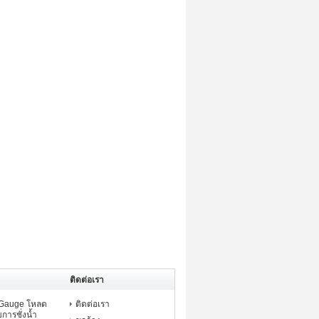
ติดต่อเรา
ท์ Gauge โหลด
ติดต่อเรา
บการชั่งน้ำ