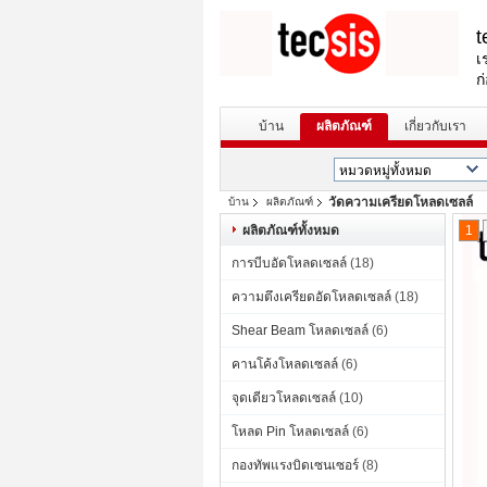
t
เ
ก
บ้าน
ผลิตภัณฑ์
เกี่ยวกับเรา
วัดความเครียดโหลดเซลล์
บ้าน
ผลิตภัณฑ์
ผลิตภัณฑ์ทั้งหมด
1
การบีบอัดโหลดเซลล์
(18)
ความตึงเครียดอัดโหลดเซลล์
(18)
Shear Beam โหลดเซลล์
(6)
คานโค้งโหลดเซลล์
(6)
จุดเดียวโหลดเซลล์
(10)
โหลด Pin โหลดเซลล์
(6)
กองทัพแรงบิดเซนเซอร์
(8)