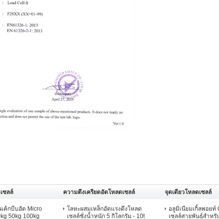
เซลล์
ความตึงเครียดอัดโหลดเซลล์
จุดเดียวโหลดเซลล์
เค้กบีบอัด Micro
โลหะผสมเหล็กอัดแรงดึงโหลด
อลูมิเนียมเกิ้ลพอย
0kg 50kg 100kg
เซลล์ชั่งน้ำหนัก 5 กิโลกรัม - 10t
เซลล์สายพันธุ์สำหรั