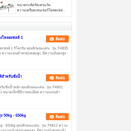
ขนาดกะทัดรัดเครนวัด
ความเครียดเซนเซอร์โหลดเซลล์
10T - 110T ความจุ
่งโหลดเซลล์ 1
ติดต่อ
ซลล์ 1 กิโลกรัม คุณลักษณะเด่น : รุ่น: F4835
ั้ง ความแม่นยำครอบคลุมสูง, มีความมั่นคงสูง
ำหรับชั่งน้ำ
ติดต่อ
ั่งน้ำหนัก คุณลักษณะเด่น : รุ่น: F4801
ั้ง ขนาดเล็กที่มีรายละเอียด ความแม่นยำ
สูง 50kg - 650kg
ติดต่อ
kg - 650kg คุณลักษณะเด่น : รุ่น: F4812 ความ
 ความแม่นยำครอบคลุมสูง, มีความมั่นคงสูง ทำ