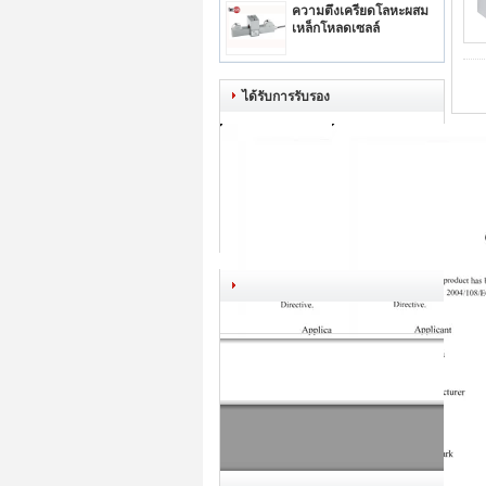
ความตึงเครียดโลหะผสม
เหล็กโหลดเซลล์
ได้รับการรับรอง